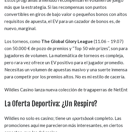
Estos programas a menudo recompensan el volumen de juego
más que la estrategia. Si las recompensas son puntos
convertibles en giros de bajo valor o pequeños bonos con altos
requisitos de apuesta, el EV para un cazador de bonos es, de
nuevo, marginal.
Los torneos, como
The Global Glory League
(11.06 – 19.07)
con 50.000 € de pozo de premios y “Top 50 win prizes”, son para
jugadores de volumen. La matemática de torneos es compleja,
pero rara vez ofrece un EV positivo para el jugador promedio.
Necesitas un volumen de apuestas masivo y una suerte inmensa
para competir por los premios altos. No es mi estilo de cacería.
Wildies Casino lanza nueva colección de tragaperras de NetEnt
La Oferta Deportiva: ¿Un Respiro?
Wildies no solo es casino; tiene un
sportsbook
completo. Las
promociones aquí me parecieron más interesantes, en ciertos