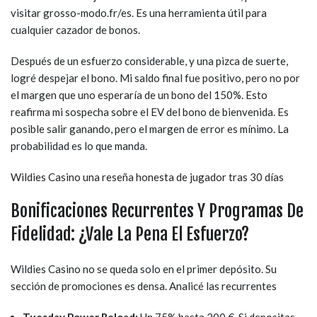
visitar grosso-modo.fr/es. Es una herramienta útil para
cualquier cazador de bonos.
Después de un esfuerzo considerable, y una pizca de suerte,
logré despejar el bono. Mi saldo final fue positivo, pero no por
el margen que uno esperaría de un bono del 150%. Esto
reafirma mi sospecha sobre el EV del bono de bienvenida. Es
posible salir ganando, pero el margen de error es mínimo. La
probabilidad es lo que manda.
Wildies Casino una reseña honesta de jugador tras 30 días
Bonificaciones Recurrentes Y Programas De
Fidelidad: ¿Vale La Pena El Esfuerzo?
Wildies Casino no se queda solo en el primer depósito. Su
sección de promociones es densa. Analicé las recurrentes