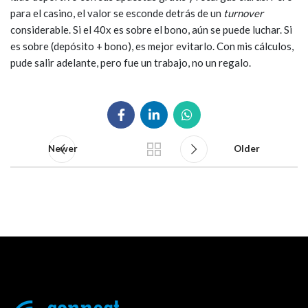
para el casino, el valor se esconde detrás de un
turnover
considerable. Si el 40x es sobre el bono, aún se puede luchar. Si
es sobre (depósito + bono), es mejor evitarlo. Con mis cálculos,
pude salir adelante, pero fue un trabajo, no un regalo.
Newer
Older