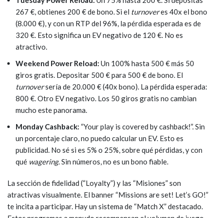
Tuesday Power Reload:
Un 75% hasta 200 €. Si depositas
267 €, obtienes 200 € de bono. Si el
turnover
es 40x el bono
(8.000 €), y con un RTP del 96%, la pérdida esperada es de
320 €. Esto significa un EV negativo de 120 €. No es
atractivo.
Weekend Power Reload:
Un 100% hasta 500 € más 50
giros gratis. Depositar 500 € para 500 € de bono. El
turnover
sería de 20.000 € (40x bono). La pérdida esperada:
800 €. Otro EV negativo. Los 50 giros gratis no cambian
mucho este panorama.
Monday Cashback:
“Your play is covered by cashback!”. Sin
un porcentaje claro, no puedo calcular un EV. Esto es
publicidad. No sé si es 5% o 25%, sobre qué pérdidas, y con
qué
wagering
. Sin números, no es un bono fiable.
La sección de fidelidad (“Loyalty”) y las “Misiones” son
atractivas visualmente. El banner “Missions are set! Let’s GO!”
te incita a participar. Hay un sistema de “Match X” destacado.