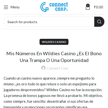
0
Menu
₹
0.00
WILDIES CASINO
Mis Números En Wildies Casino ¿Es El Bono
Una Trampa O Una Oportunidad
Connect Corp
Cuando un casino nuevo aparece, siempre me pregunto lo
mismo: ¿es oro todo lo que reluce o solo un espejismo para
jugadores desprevenidos? Wildies Casino no fue la excepción.
La promesa de bonos jugosos me llevó a probarlo. Mi objetivo,
como siempre, fue sencillo: desentrañar si sus ofertas de
bienvenida y promociones recurrentes significan una