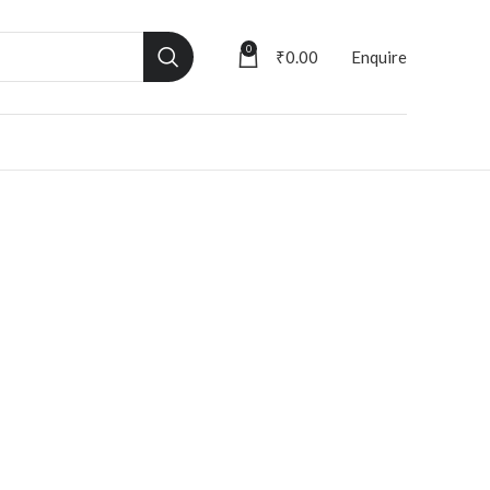
0
₹
0.00
Enquire