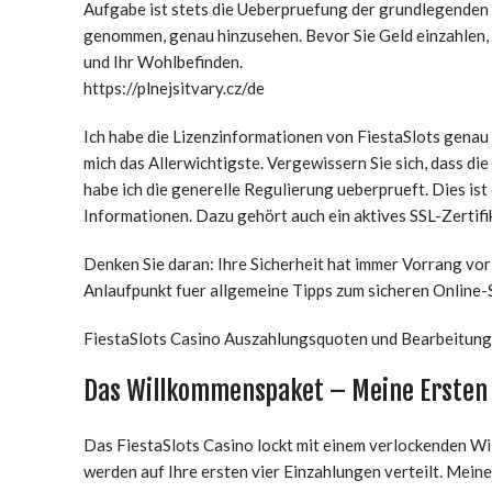
Aufgabe ist stets die Ueberpruefung der grundlegenden S
genommen, genau hinzusehen. Bevor Sie Geld einzahlen, 
und Ihr Wohlbefinden.
https://plnejsitvary.cz/de
Ich habe die Lizenzinformationen von FiestaSlots genau 
mich das Allerwichtigste. Vergewissern Sie sich, dass di
habe ich die generelle Regulierung ueberprueft. Dies ist
Informationen. Dazu gehört auch ein aktives SSL-Zertifik
Denken Sie daran: Ihre Sicherheit hat immer Vorrang vor 
Anlaufpunkt fuer allgemeine Tipps zum sicheren Online-Sp
FiestaSlots Casino Auszahlungsquoten und Bearbeitung
Das Willkommenspaket – Meine Ersten
Das FiestaSlots Casino lockt mit einem verlockenden W
werden auf Ihre ersten vier Einzahlungen verteilt. Mein