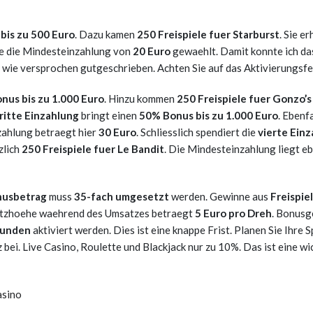
bis zu 500 Euro
. Dazu kamen
250 Freispiele fuer Starburst
. Sie e
abe die Mindesteinzahlung von
20 Euro
gewaehlt. Damit konnte ich da
wie versprochen gutgeschrieben. Achten Sie auf das Aktivierungsfe
nus bis zu 1.000 Euro
. Hinzu kommen
250 Freispiele fuer Gonzo’
ritte Einzahlung
bringt einen
50% Bonus bis zu 1.000 Euro
. Ebenfa
zahlung betraegt hier
30 Euro
. Schliesslich spendiert die
vierte Ein
zlich
250 Freispiele fuer Le Bandit
. Die Mindesteinzahlung liegt eb
nusbetrag
muss
35-fach umgesetzt
werden. Gewinne aus
Freispie
satzhoehe waehrend des Umsatzes betraegt
5 Euro pro Dreh
. Bonusg
tunden
aktiviert werden. Dies ist eine knappe Frist. Planen Sie Ihre S
ei. Live Casino, Roulette und Blackjack nur zu 10%. Das ist eine wi
asino