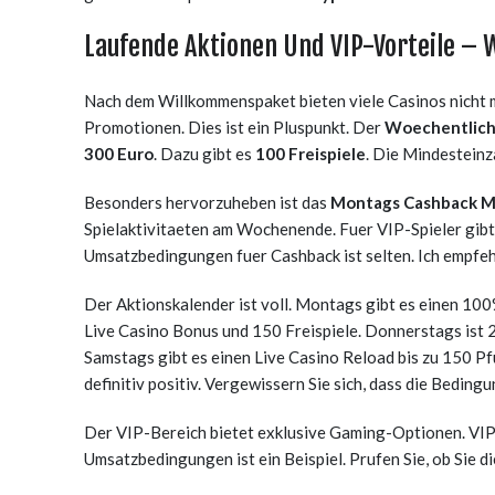
Laufende Aktionen Und VIP-Vorteile – 
Nach dem Willkommenspaket bieten viele Casinos nicht meh
Promotionen. Dies ist ein Pluspunkt. Der
Woechentlich
300 Euro
. Dazu gibt es
100 Freispiele
. Die Mindestein
Besonders hervorzuheben ist das
Montags Cashback 
Spielaktivitaeten am Wochenende. Fuer VIP-Spieler gibt
Umsatzbedingungen fuer Cashback ist selten. Ich empfehl
Der Aktionskalender ist voll. Montags gibt es einen 10
Live Casino Bonus und 150 Freispiele. Donnerstags ist 2
Samstags gibt es einen Live Casino Reload bis zu 150 Pf
definitiv positiv. Vergewissern Sie sich, dass die Bedi
Der VIP-Bereich bietet exklusive Gaming-Optionen. VIP
Umsatzbedingungen ist ein Beispiel. Prufen Sie, ob Sie d