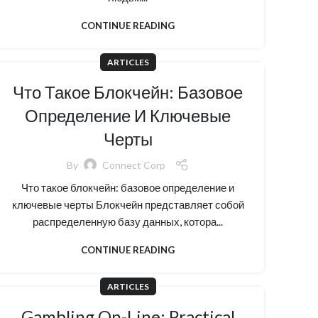
CONTINUE READING
ARTICLES
Что Такое Блокчейн: Базовое
Определение И Ключевые
Черты
By
Connect Corp
Что такое блокчейн: базовое определение и
ключевые черты Блокчейн представляет собой
распределенную базу данных, котора...
CONTINUE READING
ARTICLES
Gambling On-Line: Practical