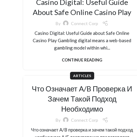
Casino Digital: Useful Guide
About Safe Online Casino Play
By
Connect Corp
Casino Digital: Useful Guide about Safe Online
Casino Play Gambling digital means a web-based
gambling model within whi...
CONTINUE READING
ARTICLES
Что Означает A/B Проверка И
Зачем Такой Подход
Необходимо
By
Connect Corp
Что означает A/B проверка и зачем такой подход