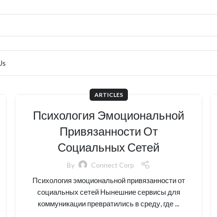
Us
ARTICLES
Психология Эмоциональной
Привязанности От
Социальных Сетей
By
Connect Corp
Психология эмоциональной привязанности от
социальных сетей Нынешние сервисы для
коммуникации превратились в среду, где ...