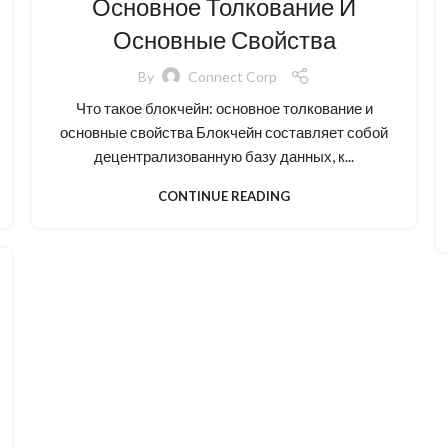
Основное Толкование И
Основные Свойства
By
Connect Corp
Что такое блокчейн: основное толкование и
основные свойства Блокчейн составляет собой
децентрализованную базу данных, к...
CONTINUE READING