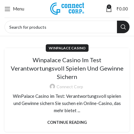
0
Menu
₹
0.00
WINPALACE CASINO
Winpalace Casino Im Test
Verantwortungsvoll Spielen Und Gewinne
Sichern
Connect Corp
WinPalace Casino im Test: Verantwortungsvoll spielen
und Gewinne sichern Sie suchen ein Online-Casino, das
mehr bietet ...
CONTINUE READING