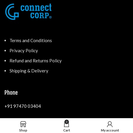
Terms and Conditions
Privacy Policy
Refund and Returns Policy
Shipping & Delivery
Phone
+91 97470 03404
Email
0
Shop
Cart
My account