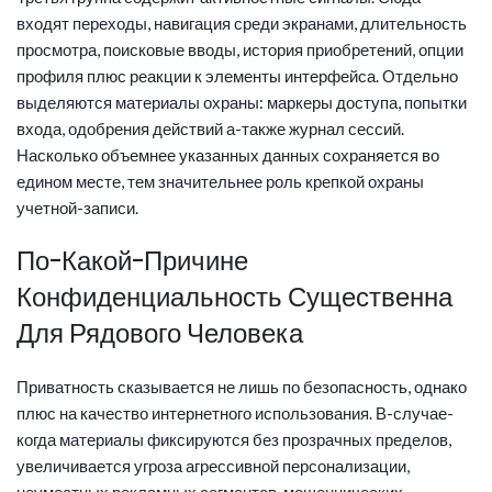
входят переходы, навигация среди экранами, длительность
просмотра, поисковые вводы, история приобретений, опции
профиля плюс реакции к элементы интерфейса. Отдельно
выделяются материалы охраны: маркеры доступа, попытки
входа, одобрения действий а-также журнал сессий.
Насколько объемнее указанных данных сохраняется во
едином месте, тем значительнее роль крепкой охраны
учетной-записи.
По-Какой-Причине
Конфиденциальность Существенна
Для Рядового Человека
Приватность сказывается не лишь по безопасность, однако
плюс на качество интернетного использования. В-случае-
когда материалы фиксируются без прозрачных пределов,
увеличивается угроза агрессивной персонализации,