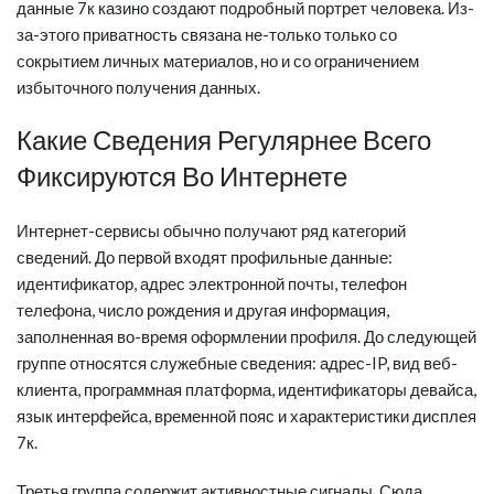
данные 7к казино создают подробный портрет человека. Из-
за-этого приватность связана не-только только со
сокрытием личных материалов, но и со ограничением
избыточного получения данных.
Какие Сведения Регулярнее Всего
Фиксируются Во Интернете
Интернет-сервисы обычно получают ряд категорий
сведений. До первой входят профильные данные:
идентификатор, адрес электронной почты, телефон
телефона, число рождения и другая информация,
заполненная во-время оформлении профиля. До следующей
группе относятся служебные сведения: адрес-IP, вид веб-
клиента, программная платформа, идентификаторы девайса,
язык интерфейса, временной пояс и характеристики дисплея
7к.
Третья группа содержит активностные сигналы. Сюда