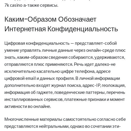
7k casino а-также сервисы.
Каким-Образом Обозначает
Интернетная Конфиденциальность
Цифровая конфиденциальность — представляет-собой
умение управлять личные данные через онлайн-среде плюс
знать, каким-образом сведения собираются, удерживаются,
отправляются плюс применяются. Речь идет далеко-не
исключительно касательно цифре телефона, адресе
цифровой email и данных профиля. В личной информации
дополнительно входят журнал поиска, адрес-IP, геолокация,
информация об гаджете, поведенческие паттерны, перечень
инсталлированных сервисов, платежные признаки и момент
активности во онлайне.
Многочисленные материалы самостоятельно согласно себе
представляются нейтральными, однако во сочетании эти-