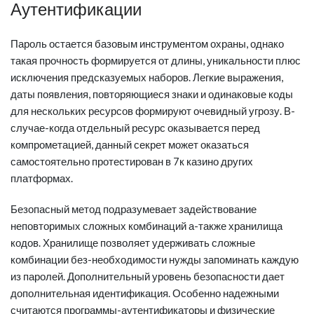
Аутентификации
Пароль остается базовым инструментом охраны, однако
такая прочность формируется от длины, уникальности плюс
исключения предсказуемых наборов. Легкие выражения,
даты появления, повторяющиеся знаки и одинаковые коды
для нескольких ресурсов формируют очевидный угрозу. В-
случае-когда отдельный ресурс оказывается перед
компрометацией, данный секрет может оказаться
самостоятельно протестирован в 7к казино других
платформах.
Безопасный метод подразумевает задействование
неповторимых сложных комбинаций а-также хранилища
кодов. Хранилище позволяет удерживать сложные
комбинации без-необходимости нужды запоминать каждую
из паролей. Дополнительный уровень безопасности дает
дополнительная идентификация. Особенно надежными
считаются программы-аутентификаторы и физические