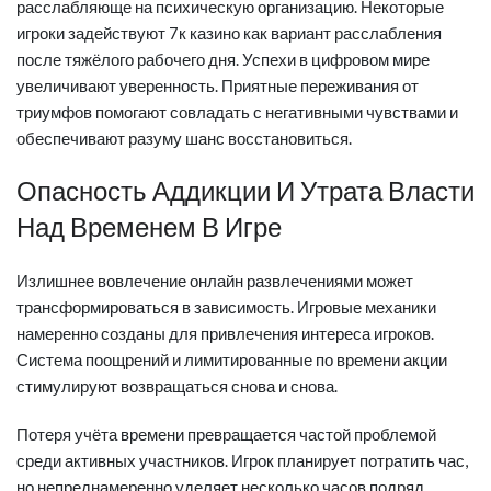
расслабляюще на психическую организацию. Некоторые
игроки задействуют 7к казино как вариант расслабления
после тяжёлого рабочего дня. Успехи в цифровом мире
увеличивают уверенность. Приятные переживания от
триумфов помогают совладать с негативными чувствами и
обеспечивают разуму шанс восстановиться.
Опасность Аддикции И Утрата Власти
Над Временем В Игре
Излишнее вовлечение онлайн развлечениями может
трансформироваться в зависимость. Игровые механики
намеренно созданы для привлечения интереса игроков.
Система поощрений и лимитированные по времени акции
стимулируют возвращаться снова и снова.
Потеря учёта времени превращается частой проблемой
среди активных участников. Игрок планирует потратить час,
но непреднамеренно уделяет несколько часов подряд.