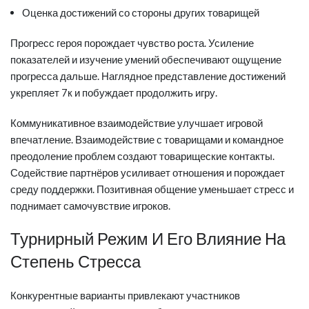
Оценка достижений со стороны других товарищей
Прогресс героя порождает чувство роста. Усиление
показателей и изучение умений обеспечивают ощущение
прогресса дальше. Наглядное представление достижений
укрепляет 7к и побуждает продолжить игру.
Коммуникативное взаимодействие улучшает игровой
впечатление. Взаимодействие с товарищами и командное
преодоление проблем создают товарищеские контакты.
Содействие партнёров усиливает отношения и порождает
среду поддержки. Позитивная общение уменьшает стресс и
поднимает самочувствие игроков.
Турнирный Режим И Его Влияние На
Степень Стресса
Конкурентные варианты привлекают участников