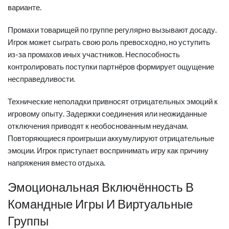
варианте.
Промахи товарищей по группе регулярно вызывают досаду.
Игрок может сыграть свою роль превосходно, но уступить
из-за промахов иных участников. Неспособность
контролировать поступки партнёров формирует ощущение
несправедливости.
Технические неполадки привносят отрицательных эмоций к
игровому опыту. Задержки соединения или неожиданные
отключения приводят к необоснованным неудачам.
Повторяющиеся проигрыши аккумулируют отрицательные
эмоции. Игрок приступает воспринимать игру как причину
напряжения вместо отдыха.
Эмоциональная Включённость В
Командные Игры И Виртуальные
Группы