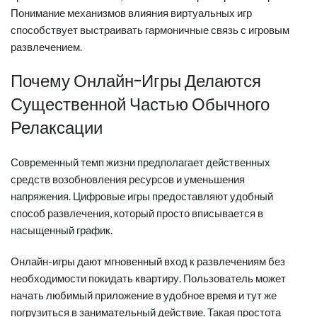
Понимание механизмов влияния виртуальных игр
способствует выстраивать гармоничные связь с игровым
развлечением.
Почему Онлайн-Игры Делаются
Существенной Частью Обычного
Релаксации
Современный темп жизни предполагает действенных
средств возобновления ресурсов и уменьшения
напряжения. Цифровые игры предоставляют удобный
способ развлечения, который просто вписывается в
насыщенный график.
Онлайн-игры дают мгновенный вход к развлечениям без
необходимости покидать квартиру. Пользователь может
начать любимый приложение в удобное время и тут же
погрузиться в занимательный действие. Такая простота