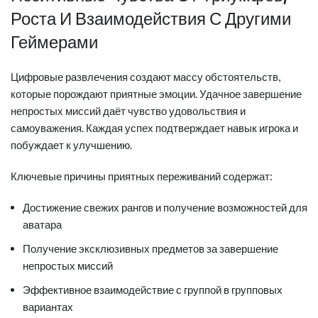
Роста И Взаимодействия С Другими
Геймерами
Цифровые развлечения создают массу обстоятельств,
которые порождают приятные эмоции. Удачное завершение
непростых миссий даёт чувство удовольствия и
самоуважения. Каждая успех подтверждает навык игрока и
побуждает к улучшению.
Ключевые причины приятных переживаний содержат:
Достижение свежих рангов и получение возможностей для
аватара
Получение эксклюзивных предметов за завершение
непростых миссий
Эффективное взаимодействие с группой в групповых
вариантах