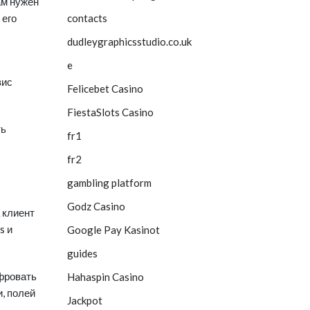
ам нужен
 его
contacts
dudleygraphicsstudio.co.uk
e
вис
Felicebet Casino
FiestaSlots Casino
ть
fr1
fr2
gambling platform
Godz Casino
 клиент
s и
Google Pay Kasinot
guides
фровать
Hahaspin Casino
, полей
Jackpot