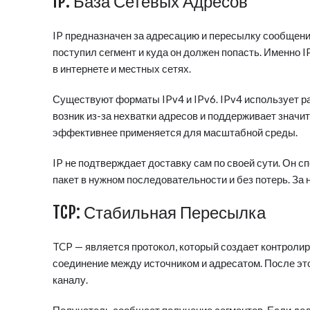
IP: База Сетевых Адресов
IP предназначен за адресацию и пересылку сообщений
поступил сегмент и куда он должен попасть. Именно
в интернете и местных сетях.
Существуют форматы IPv4 и IPv6. IPv4 использует р
возник из-за нехватки адресов и поддерживает знач
эффективнее применяется для масштабной среды.
IP не подтверждает доставку сам по своей сути. Он с
пакет в нужном последовательности и без потерь. За
TCP: Стабильная Пересылка
TCP — является протокол, который создает контроли
соединение между источником и адресатом. После эт
каналу.