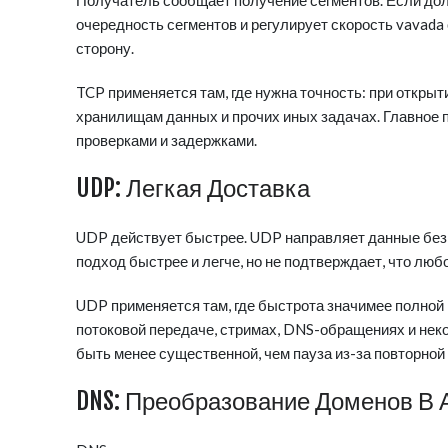
Получатель сообщает получение сегментов. Если доля
очередность сегментов и регулирует скорость vavad
сторону.
TCP применяется там, где нужна точность: при открыт
хранилищам данных и прочих иных задачах. Главное 
проверками и задержками.
UDP: Легкая Доставка
UDP действует быстрее. UDP направляет данные без о
подход быстрее и легче, но не подтверждает, что лю
UDP применяется там, где быстрота значимее полной 
потоковой передаче, стримах, DNS-обращениях и нек
быть менее существенной, чем пауза из-за повторной
DNS: Преобразование Доменов В 