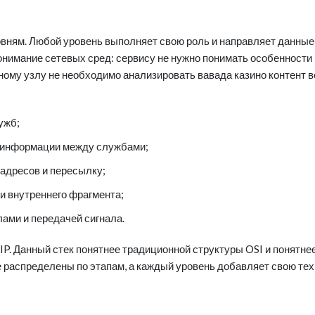
овням. Любой уровень выполняет свою роль и направляет данные
нимание сетевых сред: сервису не нужно понимать особенности
ному узлу не необходимо анализировать вавада казино контент в
ужб;
 информации между службами;
 адресов и пересылку;
и внутреннего фрагмента;
ами и передачей сигнала.
P. Данный стек понятнее традиционной структуры OSI и понятне
е распределены по этапам, а каждый уровень добавляет свою те