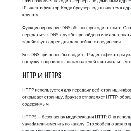
DNS позволяет находить серверы по доменным адреса
IP-идентификатор. Когда браузер подключается к ад
клиенту.
Функционирование DNS обычно проходит скрыто. Сна
передаться к DNS-службе провайдера или альтернати
задействует адрес для дальнейшего соединения.
Без DNS пришлось бы вводить IP идентификаторы уз
нагрузку, направлять пользователей к оптимальным 
HTTP И HTTPS
HTTP используется для передачи веб-страниц, информ
открывает страницу, браузер отправляет HTTP-обраще
содержимым.
HTTPS — безопасная модификация HTTP. Она исполь
vavada или изменить по каналу. Это особенно важно
ввода, материалов и разных сведений, которые нужд