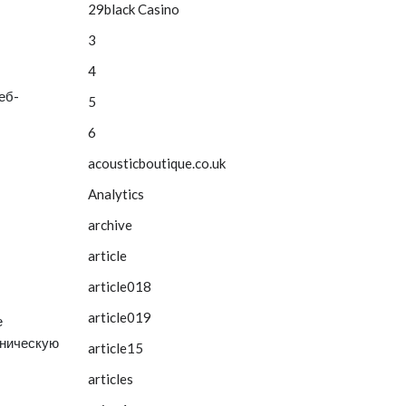
29black Casino
3
4
еб-
5
6
acousticboutique.co.uk
Analytics
archive
article
article018
article019
е
хническую
article15
articles