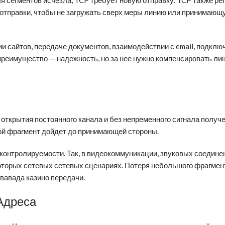
 сегментов исчезла, TCP требует новую отправку. TCP также ре
a отправки, чтобы не загружать сверх меры линию или принимающ
ии сайтов, передаче документов, взаимодействии с email, подклю
преимущество — надежность, но за нее нужно компенсировать л
ткрытия постоянного канала и без непременного сигнала получе
бой фрагмент дойдет до принимающей стороны.
контролируемости. Так, в видеокоммуникации, звуковых соедине
оторых сетевых сетевых сценариях. Потеря небольшого фрагмен
 вавада казино передачи.
Адреса