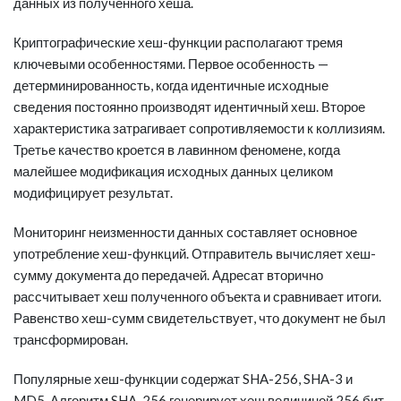
данных из полученного хеша.
Криптографические хеш-функции располагают тремя
ключевыми особенностями. Первое особенность —
детерминированность, когда идентичные исходные
сведения постоянно производят идентичный хеш. Второе
характеристика затрагивает сопротивляемости к коллизиям.
Третье качество кроется в лавинном феномене, когда
малейшее модификация исходных данных целиком
модифицирует результат.
Мониторинг неизменности данных составляет основное
употребление хеш-функций. Отправитель вычисляет хеш-
сумму документа до передачей. Адресат вторично
рассчитывает хеш полученного объекта и сравнивает итоги.
Равенство хеш-сумм свидетельствует, что документ не был
трансформирован.
Популярные хеш-функции содержат SHA-256, SHA-3 и
MD5. Алгоритм SHA-256 генерирует хеш величиной 256 бит