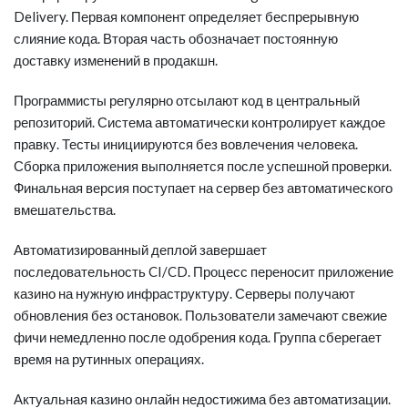
Delivery. Первая компонент определяет беспрерывную
слияние кода. Вторая часть обозначает постоянную
доставку изменений в продакшн.
Программисты регулярно отсылают код в центральный
репозиторий. Система автоматически контролирует каждое
правку. Тесты инициируются без вовлечения человека.
Сборка приложения выполняется после успешной проверки.
Финальная версия поступает на сервер без автоматического
вмешательства.
Автоматизированный деплой завершает
последовательность CI/CD. Процесс переносит приложение
казино
на нужную инфраструктуру. Серверы получают
обновления без остановок. Пользователи замечают свежие
фичи немедленно после одобрения кода. Группа сберегает
время на рутинных операциях.
Актуальная казино онлайн недостижима без автоматизации.