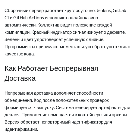
Сборочный сервер работает круглосуточно. Jenkins, GitLab
CI и GitHub Actions исполняют онлайн казино
автоматически. Коллектив видит положение каждой
компиляции. Красный индикатор сигнализирует о дефекте.
Зеленый цвет удостоверяет успешную слияние.
Программисты принимают моментальную обратную отклик о
качестве кода.
Как Работает Беспрерывная
Доставка
Непрерывная доставка дополняет способности
объединения. Код после положительных проверок
формируется к выпуску. Система генерирует артефакты для
деплоя. Приложение помещается в контейнеры или архивы.
Версия обретает неповторимый идентификатор для
идентификации.