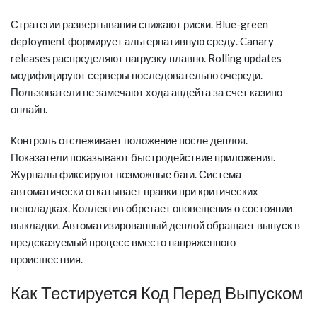
Стратегии развертывания снижают риски. Blue-green
deployment формирует альтернативную среду. Canary
releases распределяют нагрузку плавно. Rolling updates
модифицируют серверы последовательно очереди.
Пользователи не замечают хода апдейта за счет казино
онлайн.
Контроль отслеживает положение после деплоя.
Показатели показывают быстродействие приложения.
Журналы фиксируют возможные баги. Система
автоматически откатывает правки при критических
неполадках. Коллектив обретает оповещения о состоянии
выкладки. Автоматизированный деплой обращает выпуск в
предсказуемый процесс вместо напряженного
происшествия.
Как Тестируется Код Перед Выпуском