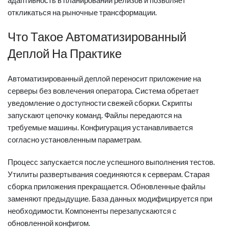
адаптивность в планировании релизов и позволяет
откликаться на рыночные трансформации.
Что Такое Автоматизированный
Деплой На Практике
Автоматизированный деплой переносит приложение на
серверы без вовлечения оператора. Система обретает
уведомление о доступности свежей сборки. Скрипты
запускают цепочку команд. Файлы передаются на
требуемые машины. Конфигурация устанавливается
согласно установленным параметрам.
Процесс запускается после успешного выполнения тестов.
Утилиты развертывания соединяются к серверам. Старая
сборка приложения прекращается. Обновленные файлы
заменяют предыдущие. База данных модифицируется при
необходимости. Компоненты перезапускаются с
обновленной конфигом.