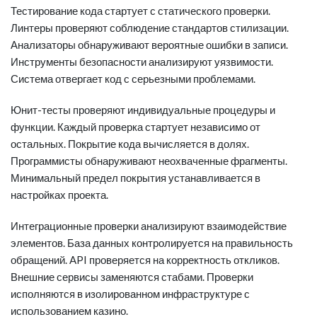
Тестирование кода стартует с статического проверки.
Линтеры проверяют соблюдение стандартов стилизации.
Анализаторы обнаруживают вероятные ошибки в записи.
Инструменты безопасности анализируют уязвимости.
Система отвергает код с серьезными проблемами.
Юнит-тесты проверяют индивидуальные процедуры и
функции. Каждый проверка стартует независимо от
остальных. Покрытие кода вычисляется в долях.
Программисты обнаруживают неохваченные фрагменты.
Минимальный предел покрытия устанавливается в
настройках проекта.
Интеграционные проверки анализируют взаимодействие
элементов. База данных контролируется на правильность
обращений. API проверяется на корректность откликов.
Внешние сервисы заменяются стабами. Проверки
исполняются в изолированном инфраструктуре с
использованием казино.