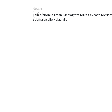
Newer
Talletusbonus Ilman Kierrätystä Mikä Oikeasti Merkit
Suomalaiselle Pelaajalle