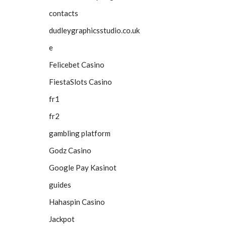
contacts
dudleygraphicsstudio.co.uk
e
Felicebet Casino
FiestaSlots Casino
fr1
fr2
gambling platform
Godz Casino
Google Pay Kasinot
guides
Hahaspin Casino
Jackpot