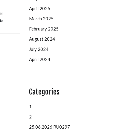
April 2025
er
March 2025
ta
February 2025
August 2024
July 2024
April 2024
Categories
1
2
25.06.2026 RU0297