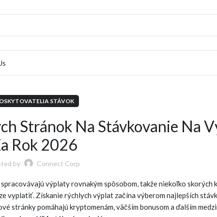
Us
OSKYTOVATELIA STÁVOK
ch Stránok Na Stávkovanie Na V
a Rok 2026
sted by
Connect Corp
y spracovávajú výplaty rovnakým spôsobom, takže niekoľko skorých 
e vyplatiť. Získanie rýchlych výplat začína výberom najlepších stá
bové stránky pomáhajú kryptomenám, väčším bonusom a ďalším med