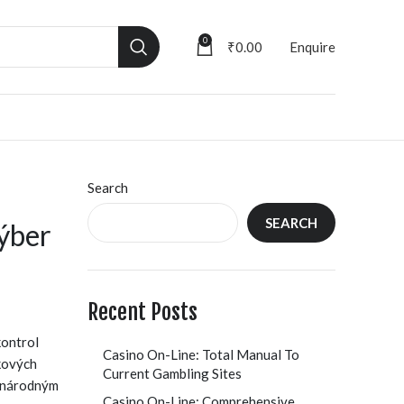
0
₹
0.00
Enquire
Search
SEARCH
ýber
Recent Posts
kontrol
Casino On-Line: Total Manual To
vkových
Current Gambling Sites
zinárodným
Casino On-Line: Comprehensive