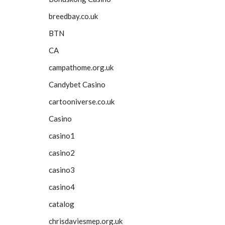
breedbay.co.uk
BTN
CA
campathome.org.uk
Candybet Casino
cartooniverse.co.uk
Casino
casino1
casino2
casino3
casino4
catalog
chrisdaviesmep.org.uk